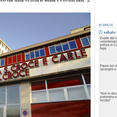
IN BREVE
sabato
Evade dal ca
volontariato
polizia in 
fuga
Paura nei v
spranghe e 
"Non lo dic
potremmo ess
incubo"