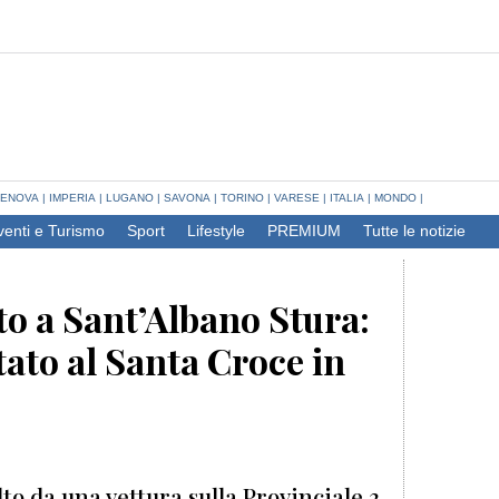
ENOVA
|
IMPERIA
|
LUGANO
|
SAVONA
|
TORINO
|
VARESE
|
ITALIA
|
MONDO
|
venti e Turismo
Sport
Lifestyle
PREMIUM
Tutte le notizie
to a Sant’Albano Stura:
rtato al Santa Croce in
to da una vettura sulla Provinciale 3.