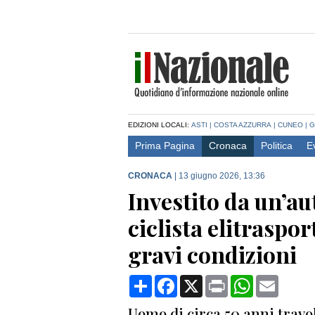
EDIZIONI LOCALI:
ASTI
|
COSTA AZZURRA
|
CUNEO
|
G
Prima Pagina
Cronaca
Politica
E
CRONACA
|
13 giugno 2026, 13:36
Investito da un’au
ciclista elitraspo
gravi condizioni
Condividi
Facebook
X
Print
WhatsApp
Email
Uomo di circa 50 anni travol