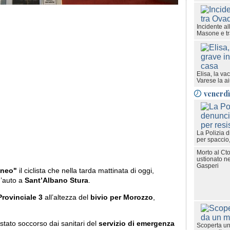
Incidente al
Masone e traf
Elisa, la v
Varese la ai
venerdì
La Polizia d
per spaccio,
Morto al Cto
ustionato ne
Gasperi
uneo"
il ciclista che nella tarda mattinata di oggi,
n’auto a
Sant’Albano Stura
.
Provinciale 3
all’altezza del
bivio per Morozzo
,
stato soccorso dai sanitari del
servizio di emergenza
Scoperta una