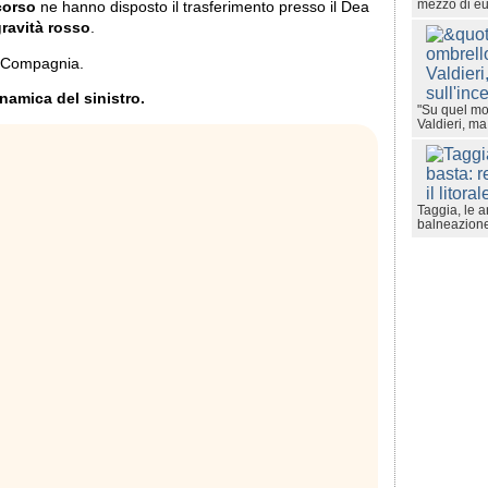
mezzo di e
corso
ne hanno disposto il trasferimento presso il Dea
gravità rosso
.
e Compagnia.
inamica del sinistro.
"Su quel mo
Valdieri, m
Taggia, le a
balneazione s