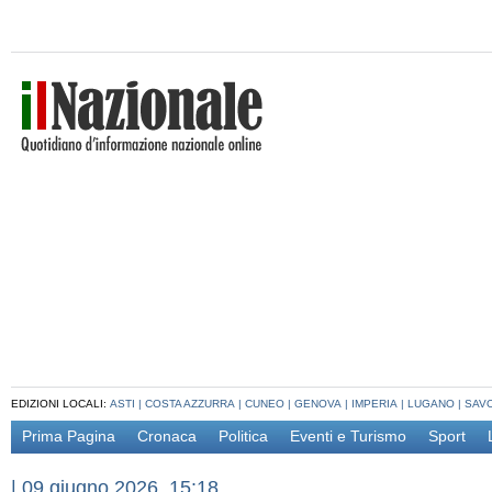
EDIZIONI LOCALI:
ASTI
|
COSTA AZZURRA
|
CUNEO
|
GENOVA
|
IMPERIA
|
LUGANO
|
SAV
Prima Pagina
Cronaca
Politica
Eventi e Turismo
Sport
|
09 giugno 2026, 15:18