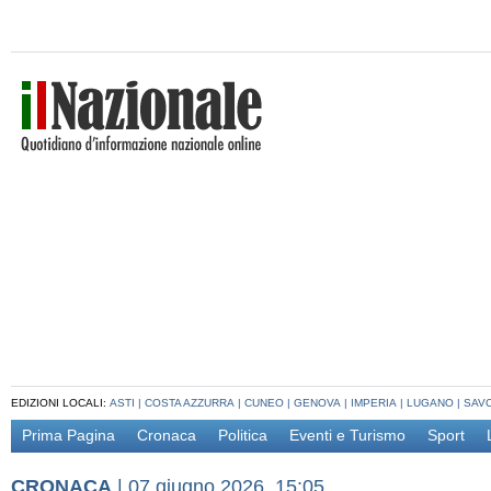
EDIZIONI LOCALI:
ASTI
|
COSTA AZZURRA
|
CUNEO
|
GENOVA
|
IMPERIA
|
LUGANO
|
SAV
Prima Pagina
Cronaca
Politica
Eventi e Turismo
Sport
CRONACA
|
07 giugno 2026, 15:05