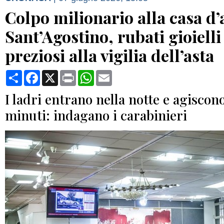
Colpo milionario alla casa d’
Sant’Agostino, rubati gioielli
preziosi alla vigilia dell’asta
Condividi
Facebook
X
Print
WhatsApp
Email
I ladri entrano nella notte e agiscon
minuti: indagano i carabinieri