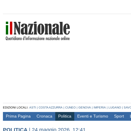
EDIZIONI LOCALI:
ASTI
|
COSTA AZZURRA
|
CUNEO
|
GENOVA
|
IMPERIA
|
LUGANO
|
SAV
Prima Pagina
Cronaca
Politica
Eventi e Turismo
Sport
POLITICA
|
24 maggio 2026, 12:41