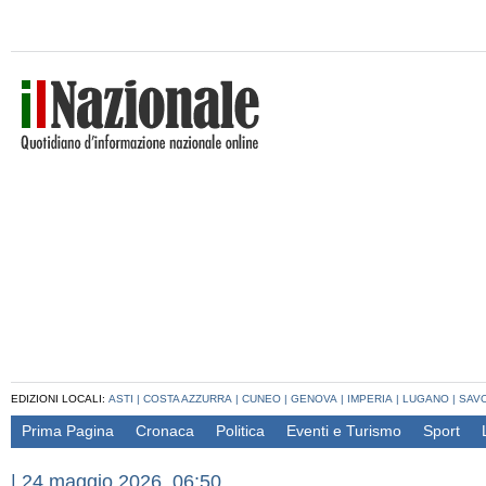
EDIZIONI LOCALI:
ASTI
|
COSTA AZZURRA
|
CUNEO
|
GENOVA
|
IMPERIA
|
LUGANO
|
SAV
Prima Pagina
Cronaca
Politica
Eventi e Turismo
Sport
|
24 maggio 2026, 06:50