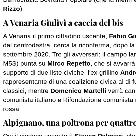
Rizzo
).
A Venaria Giulivi a caccia del bis
A Venaria il primo cittadino uscente,
Fabio Giu
dal centrodestra, cerca la riconferma, dopo la 
settembre 2020. Tre gli avversari: il campo lar
M5S) punta su
Mirco Repetto
, che si avvarr
supporto di due liste civiche, l'ex grillino
Andr
rappresentante di una coalizione civica al di f
classici, mentre
Domenico Martelli
verrà cand
comunista italiano e Rifondazione comunista n
rossa.
Alpignano, una poltrona per quattr
Qui il sindaco uscente è
Steven Palmieri
, ch