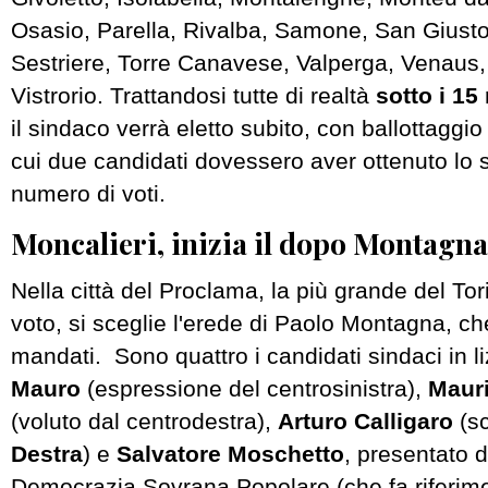
Osasio, Parella, Rivalba, Samone, San Giust
Sestriere, Torre Canavese, Valperga, Venaus,
Vistrorio. Trattandosi tutte di realtà
sotto i 15
il sindaco verrà eletto subito, con ballottaggio
cui due candidati dovessero aver ottenuto lo 
numero di voti.
Moncalieri, inizia il dopo Montagna
Nella città del Proclama, la più grande del To
voto, si sceglie l'erede di Paolo Montagna, c
mandati. Sono quattro i candidati sindaci in l
Mauro
(espressione del centrosinistra),
Mauri
(voluto dal centrodestra),
Arturo Calligaro
(sc
Destra
) e
Salvatore Moschetto
, presentato da
Democrazia Sovrana Popolare (che fa riferim