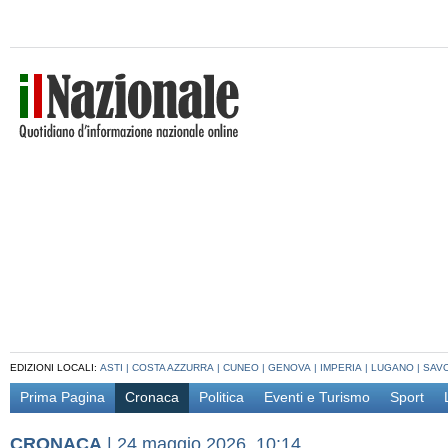
EDIZIONI LOCALI:
ASTI
|
COSTA AZZURRA
|
CUNEO
|
GENOVA
|
IMPERIA
|
LUGANO
|
SAV
Prima Pagina
Cronaca
Politica
Eventi e Turismo
Sport
CRONACA
|
24 maggio 2026, 10:14