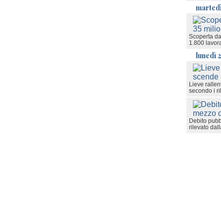
martedì
Scoperta dai
1.800 lavora
lunedì 2
Lieve ralle
secondo i ril
Debito pubbl
rilevato dal