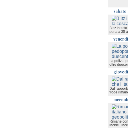
sabato 
Blitz in tutt
porta a 35 a
venerdì
La polizia p
oltre duecen
giovedì
Dal rapporto
frode riman
mercole
Rimane conte
incide l’inc