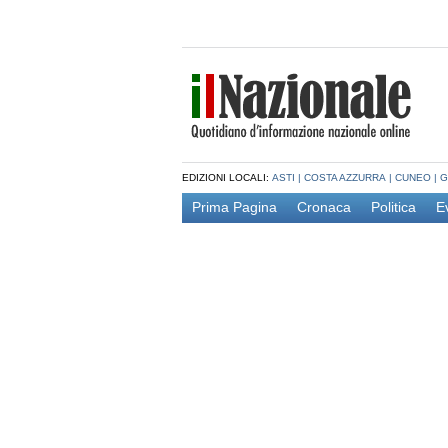
EDIZIONI LOCALI:
ASTI
|
COSTA AZZURRA
|
CUNEO
|
G
Prima Pagina
Cronaca
Politica
E