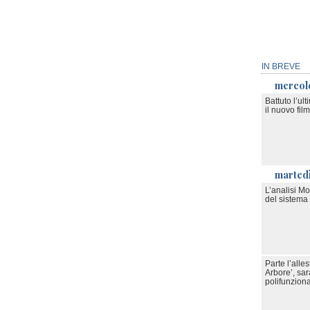
IN BREVE
mercol
Battuto l’ult
il nuovo fil
marted
L’analisi M
del sistema 
Parte l’all
Arbore’, sar
polifunzion