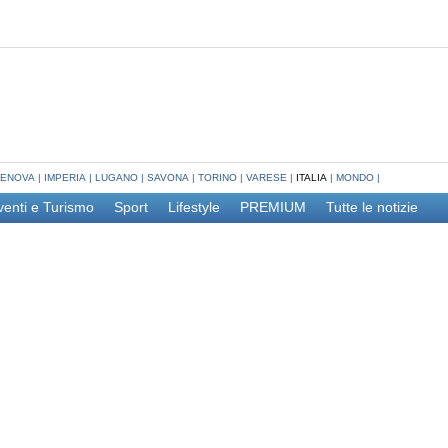
ENOVA
|
IMPERIA
|
LUGANO
|
SAVONA
|
TORINO
|
VARESE
|
ITALIA
|
MONDO
|
venti e Turismo
Sport
Lifestyle
PREMIUM
Tutte le notizie