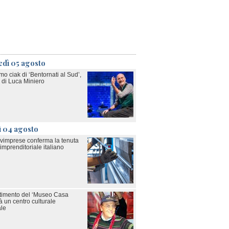
edì 05 agosto
imo ciak di ‘Bentornati al Sud’,
m di Luca Miniero
ì 04 agosto
ovimprese conferma la tenuta
imprenditoriale italiano
estimento del ‘Museo Casa
à un centro culturale
ale