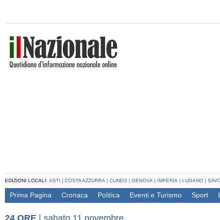
EDIZIONI LOCALI:
ASTI
|
COSTA AZZURRA
|
CUNEO
|
GENOVA
|
IMPERIA
|
LUGANO
|
SAV
Prima Pagina
Cronaca
Politica
Eventi e Turismo
Sport
24 ORE
|
sabato 11 novembre